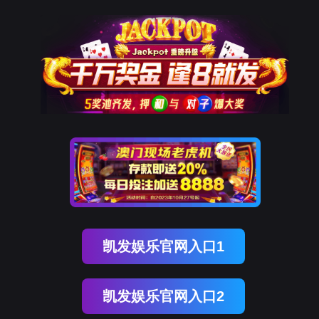
凯发娱乐官网入口1
凯发娱乐官网入口2